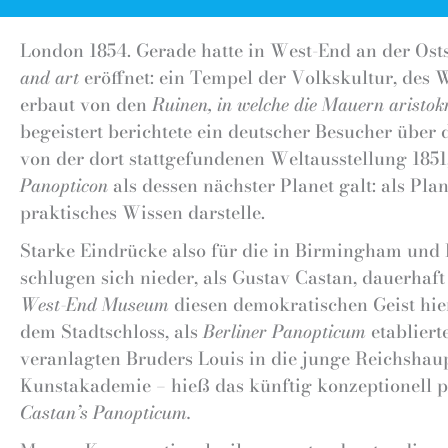
London 1854. Gerade hatte in West-End an der Ost
and art
eröffnet: ein Tempel der Volkskultur, des 
erbaut von den
Ruinen, in welche die Mauern aristok
begeistert berichtete ein deutscher Besucher über 
von der dort stattgefundenen Weltausstellung 185
Panopticon
als dessen nächster Planet galt: als Plan
praktisches Wissen darstelle.
Starke Eindrücke also für die in Birmingham und
schlugen sich nieder, als Gustav Castan, dauerhaf
West-End Museum
diesen demokratischen Geist hie
dem Stadtschloss, als
Berliner Panopticum
etabliert
veranlagten Bruders Louis in die junge Reichshau
Kunstakademie – hieß das künftig konzeptionell p
Castan’s Panopticum.