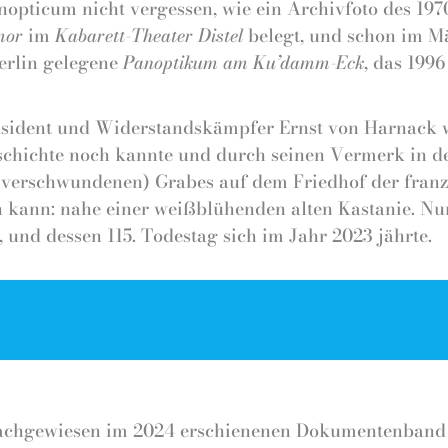
nopticum nicht vergessen, wie ein Archivfoto des 19
umor
im
Kabarett-Theater Distel
belegt, und schon im Mä
erlin gelegene
Panoptikum am Ku’damm-Eck
, das 199
äsident und Widerstandskämpfer Ernst von Harnack w
eschichte noch kannte und durch seinen Vermerk in d
te verschwundenen) Grabes auf dem Friedhof der fran
n kann: nahe einer weißblühenden alten Kastanie. Nur
, und dessen 115. Todestag sich im Jahr 2023 jährte.
 nachgewiesen im 2024 erschienenen Dokumentenban