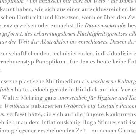
anoptikum / um anzusehn mir dort ein Weib / die Dame 
annt haben, wie sich aus einer aufschlussreichen B
ischen Ehrfurcht und Entsetzen, wenn er über den Zwe
renz erweisen oder zunächst die
Daumenschraube
bes
geformt, des erbarmungslosen Flüchtigkeitsgesetzes all
aus der Welt der Abstraktion ins entschiedene Dasein der
nschaftlichenden, technisierenden, individualisiere
ternehmenstyp Panoptikum, für den es heute keine En
.
lossene plastische Multimedium als
wächserne Kulturg
füllen
hätte. Jedoch gerade in Hinblick auf den Verl
ür Walter Mehring ganz
unersetzlich für Hygiene und Ka
er
Weltbühne
publizierten
Grabrede auf Castan’s Panop
um
verfasst hatte, die sich auf die jüngere Konkurrenz
hrieb man dem Inflationskönig Hugo Stinnes satiris
r ihm gelegener erscheinenden Zeit – zu neuem Glanze 