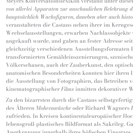
Meyers Konversationslexikon verstand unter diese
von allerlei Apparaten zur anschaulichen Belehrung 
hauptsächlich Wachsfiguren, daneben aber auch histor
veranstalteten die Castans neben ihrer im Kernge
Wechselausstellungen, erwarben Nachlassobjekte wi
angekauft wurde, und gaben an fester Adresse sei
gleichzeitig verschiedenen Ausstellungsformaten 
transformierten Gemäldeinszenierungen, szenisc
Völkerschauen, auch der Zauberkunst, den optisch
anatomischen Besonderheiten konnten hier ihren Le
die Ausstellung von Fotographien, das Betreiben
kinematographischer
Films
inmitten dekorativer W
Zu den bizarrsten durch die Castans selbstgefert
des Älteren
Mohrenwäsche
oder Richard Wagners
zufrieden. In Kreisen kontinentaleuropäischer Ho
lebensgroß-plastisches Bildformat als Sakrileg. G
Anerkennung innerhalb ihres höfischen Einsatzes. Un