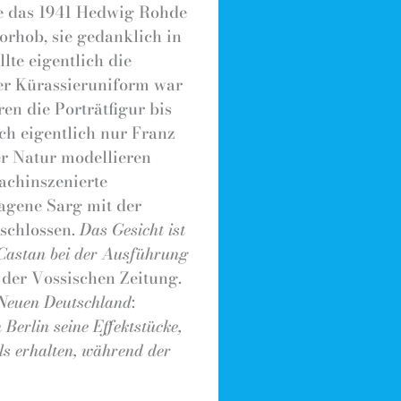
ie das 1941 Hedwig Rohde
orhob, sie gedanklich in
lte eigentlich die
er Kürassieruniform war
en die Porträtfigur bis
ich eigentlich nur Franz
r Natur modellieren
achinszenierte
agene Sarg mit der
eschlossen.
Das Gesicht ist
 Castan bei der Ausführung
n der Vossischen Zeitung.
Neuen Deutschland
:
Berlin seine Effektstücke,
ls erhalten, während der