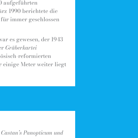
70 aufgeführten
rz 1990 berichtete die
6 für immer geschlossen
ar es gewesen, der 1943
er
Gräberkartei
zösisch-reformierten
 einige Meter weiter liegt
d
Castan’s Panopticum und