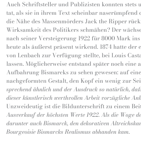
Auch Schriftsteller und Publizisten konnten stet
tat, als sie in ihrem Text scheinbar naserümpfend
die Nähe des Massenmörders Jack the Ripper rückte.
Wirksamkeit des Politikers schmähen? Der wächse
nach seiner Versteigerung 1922 für 8000 Mark ins 
heute als äußerst präsent wirkend. 1874 hatte der 
von Lenbach zur Verfügung stellte, bei Louis Ca
lassen. Möglicherweise entstand später noch eine 
Aufbahrung Bismarcks zu sehen gewesen: auf einem
nachgeformten Gestalt, den Kopf ein wenig zur Se
sprechend ähnlich und der Ausdruck so natürlich, da
dieser künstlerisch werthvollen Arbeit vorzügliche 
Unzweideutig ist die Bildunterschrift zu einem Be
Ausverkauf der höchsten Werte 1922. Als die Woge der 
darunter auch Bismarck, den dekorativen Altreichskan
Bourgeoisie Bismarcks Realismus abhanden kam.