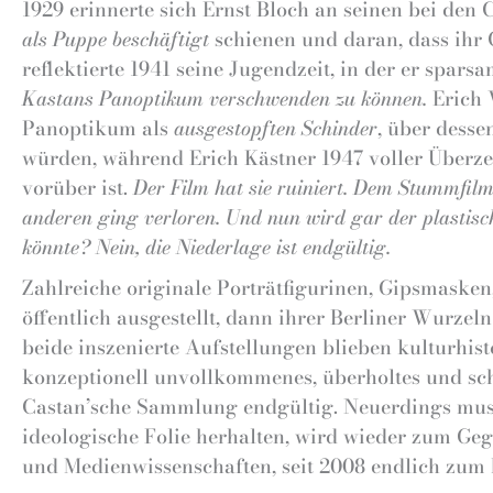
1929 erinnerte sich Ernst Bloch an seinen bei den 
als Puppe beschäftigt
schienen und daran, dass ihr 
reflektierte 1941 seine Jugendzeit, in der er spar
Kastans Panoptikum verschwenden zu können.
Erich 
Panoptikum als
ausgestopften Schinder
, über dess
würden, während Erich Kästner 1947 voller Überz
vorüber ist.
Der Film hat sie ruiniert. Dem Stummfilm
anderen ging verloren. Und nun wird gar der plastis
könnte? Nein, die Niederlage ist endgültig.
Zahlreiche originale Porträtfigurinen, Gipsmaske
öffentlich ausgestellt, dann ihrer Berliner Wurze
beide inszenierte Aufstellungen blieben kulturhi
konzeptionell unvollkommenes, überholtes und sc
Castan’sche Sammlung endgültig. Neuerdings muss
ideologische Folie herhalten, wird wieder zum Gege
und Medienwissenschaften, seit 2008 endlich zum