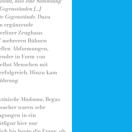
nstalt, also eine Sammlung
 Gegenständen […]
nte Gegenstände.
Dazu
en ergänzende
Berliner Zeughaus
auf mehreren Bühnen
iellen Abformungen,
ender in Form von
Selbst Menschen mit
 erfolgreich. Hinzu kam
führung
xtinische Madonna
, Begas
esucher waren sehr
agungen in ein
tfigur hier nur
ich bis heute die Frage, ob