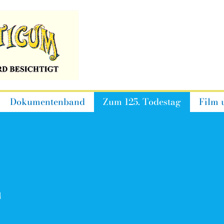
Dokumentenband
Zum 125. Todestag
Film 
4