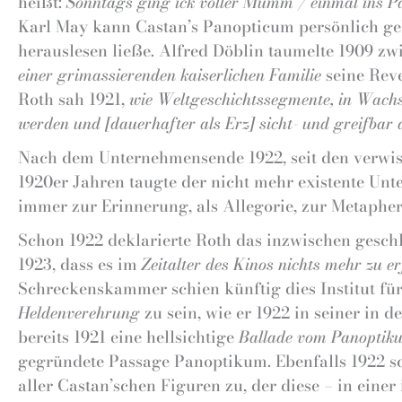
heißt:
Sonntags ging ick voller Mumm / einmal ins P
Karl May kann Castan’s Panopticum persönlich gek
herauslesen ließe. Alfred Döblin taumelte 1909 zw
einer grimassierenden kaiserlichen Familie
seine Reve
Roth sah 1921,
wie Weltgeschichtssegmente, in Wachs 
werden und [dauerhafter als Erz] sicht- und greifbar 
Nach dem Unternehmensende 1922, seit den verwisse
1920er Jahren taugte der nicht mehr existente Un
immer zur Erinnerung, als Allegorie, zur Metapher
Schon 1922 deklarierte Roth das inzwischen gesch
1923, dass es im
Zeitalter des Kinos nichts mehr zu er
Schreckenskammer schien künftig dies Institut f
Heldenverehrung
zu sein, wie er 1922 in seiner in d
bereits 1921 eine hellsichtige
Ballade vom Panoptik
gegründete Passage Panoptikum. Ebenfalls 1922 sc
aller Castan’schen Figuren zu, der diese – in eine