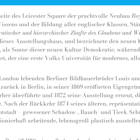
seite des Leicester Square der prachtvolle Neubau
Roy
Wissens und der Bildung aller englischer Klassen, St
ratischer und hierarchischer Zünfte des Glaubens und Wi
dieses Ausstellungshaus, und bezeichnete den neuen K
1, als Sonne dieser neuen Kultur-Demokratie, währen
et, der eine erste Volks-Universität für modernes, alls
 London lebenden Berliner Bildhauerbrüder Louis und
t zurück in Berlin, in seiner 1869 eröffneten Eigengr
rher überführte und 1872 seine Ausstellung erneut, d
e. Nach der Rückkehr 1874 seines älteren, repräsenta
ptstadt – gewesener Schadow-, Rauch- und Tieck-Schü
ionierhaft arbeitende, lebensgroß-plastisch ausstel