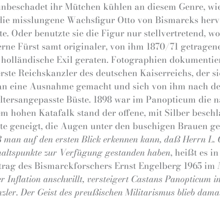
s unbeschadet ihr Mütchen kühlen an diesem Genre, w
 die misslungene Wachsfigur Otto von Bismarcks herv
 Oder benutzte sie die Figur nur stellvertretend, wol
rne Fürst samt originaler, von ihm 1870/71 getragen
holländische Exil geraten. Fotographien dokumentier
erste Reichskanzler des deutschen Kaiserreichs, der s
stan eine Ausnahme gemacht und sich von ihm nach de
altersangepasste Büste. 1898 war im Panopticum die n
 hohen Katafalk stand der offene, mit Silber beschl
ite geneigt, die Augen unter den buschigen Brauen g
ß man auf den ersten Blick erkennen kann, daß Herrn L.
Anhaltspunkte zur Verfügung gestanden haben
, heißt es i
itrag des Bismarckforschers Ernst Engelberg 1965 im
Inflation anschwillt, versteigert Castans Panopticum in 
zler. Der Geist des preußischen Militarismus blieb dama