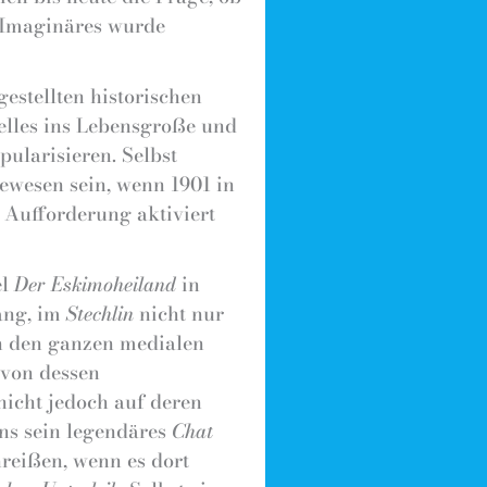
n Imaginäres wurde
estellten historischen
lles ins Lebensgroße und
ularisieren. Selbst
wesen sein, wenn 1901 in
Aufforderung aktiviert
el
Der Eskimoheiland
in
ang, im
Stechlin
nicht nur
ch den ganzen medialen
 von dessen
nicht jedoch auf deren
ns sein legendäres
Chat
reißen, wenn es dort