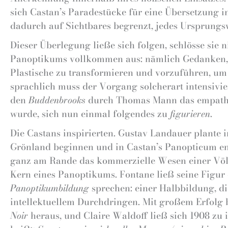
sich Castan’s Paradestücke für eine Übersetzung 
dadurch auf Sichtbares begrenzt, jedes Ursprungsw
Dieser Überlegung ließe sich folgen, schlösse sie
Panoptikums vollkommen aus: nämlich Gedanken, 
Plastische zu transformieren und vorzuführen, um
sprachlich muss der Vorgang solcherart intensiv
den
Buddenbrooks
durch Thomas Mann das empathis
wurde, sich nun einmal folgendes zu
figurieren
.
Die Castans inspirierten. Gustav Landauer plante 
Grönland beginnen und in Castan’s Panopticum en
ganz am Rande das kommerzielle Wesen einer Völk
Kern eines Panoptikums. Fontane ließ seine Figur
Panoptikumbildung
sprechen: einer Halbbildung, di
intellektuellem Durchdringen. Mit großem Erfolg 
Noir
heraus, und Claire Waldoff ließ sich 1908 z