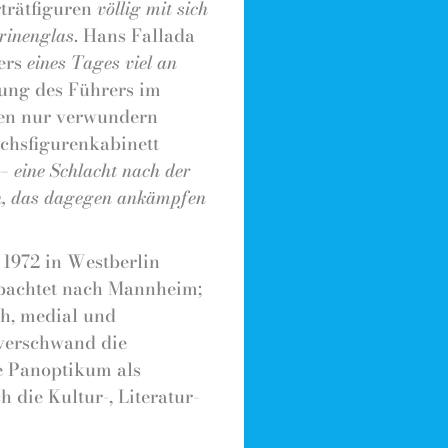
rträtfiguren
völlig mit sich
trinenglas
. Hans Fallada
ters
eines Tages viel an
lung des Führers im
nen nur verwundern
chsfigurenkabinett
– eine Schlacht nach der
en, das dagegen ankämpfen
 1972 in Westberlin
erpachtet nach Mannheim;
ch, medial und
 verschwand die
e Panoptikum als
 die Kultur-, Literatur-