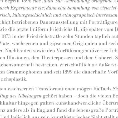
m Begriff 1896
eine ‚alles‘ zur Anschauung bringende A
durch Experimente etc; dann eine Sammlung von vielerlei
isch, kulturgeschichtlich und ethnographisch interessa
schäft betriebenen Dauerausstellung mit Porträtfigur
e die letzte Uniform Friedrichs II., die später vom 
t 1873 in der Friedrichstraße zehn Stunden täglich 
Platz: wächsernen und gipsernen Originalen und ser
hen Nachbauten sowie den Vorführungen diverser Leb
en Illusionen, den Theaterpossen und dem Cabaret. 
bensunterhalt bestreiten, wirtschaftlich oft äußerst
 von Grammophonen und seit 1899 die dauerhafte Vor
achsplastik.
igten wächsernen Transformationen mögen Raffaels
Si
Ring des Nibelungen
gehört haben – doch die vielen B
chkultur hingegen galten kunsthandwerkliche Übertr
anz anders als in England fand die lebensgroße Porträ
d lediglich aus rein kunsthistorischer Sicht stellt s