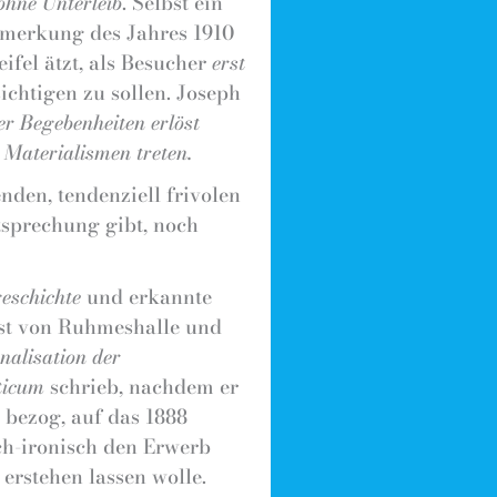
ohne Unterleib
. Selbst ein
emerkung des Jahres 1910
ifel ätzt, als Besucher
erst
ichtigen zu sollen. Joseph
er Begebenheiten erlöst
 Materialismen treten.
nden, tendenziell frivolen
tsprechung gibt, noch
eschichte
und erkannte
ust von Ruhmeshalle und
nalisation der
ticum
schrieb, nachdem er
 bezog, auf das 1888
ch-ironisch den Erwerb
erstehen lassen wolle.