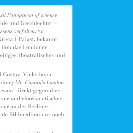
al Panopticon of science
ände und Geschlechter –
ssens zerfallen
. So
ristall-Palast, bekannt
d ihm das Londoner
eitiges, theatralisches und
 Gustav. Viele davon
ündung
Mr. Castan’s London
iesmal direkt gegenüber
tiver und charismatischer
ler an der Berliner
lende Bildmedium nur noch