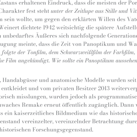
Castans erhaltenen Eindruck, dass die meisten der Po
Charakter fest steht
unter der Zeitlupe aus Stille und Vi
sam sein wollte, um gegen den erklärten Willen des Va
Weinert dichtete 1942 weitsichtig die spätere Aufstel
en unbedarftes Äußeres sich nachfolgende Generatio
eugung meinte, dass die Zeit von Panoptikum und Wa
 folgte der Tonfilm, dem Schwarzweißfilm der Farbfilm, 
che Film angekündigt. Wie sollte ein Panoptikum ausseh
n, Handabgüsse und anatomische Modelle wurden seit
ln entkleidet und vom privaten Besitzer 2013 weiterv
storisch misslungen, wurden jedoch als programmatis
hwaches Remake erneut öffentlich zugänglich. Dann
 ein kaiserzeitliches Bildmedium wie das historisch
nstand vereinzelter, vereinzelnder Betrachtung durch
 historischen Forschungsgegenstand.