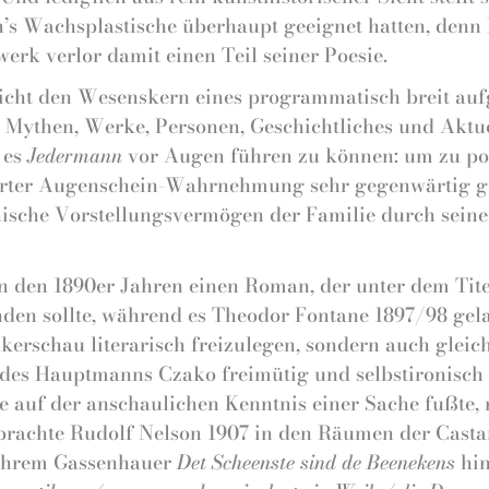
in’s Wachsplastische überhaupt geeignet hatten, den
erk verlor damit einen Teil seiner Poesie.
 nicht den Wesenskern eines programmatisch breit aufg
Mythen, Werke, Personen, Geschichtliches und Aktue
 es
Jedermann
vor Augen führen zu können: um zu pop
ierter Augenschein-Wahrnehmung sehr gegenwärtig ge
che Vorstellungsvermögen der Familie durch seine 
in den 1890er Jahren einen Roman, der unter dem Tit
den sollte, während es Theodor Fontane 1897/98 gel
erschau literarisch freizulegen, sondern auch glei
 des Hauptmanns Czako freimütig und selbstironisch
e auf der anschaulichen Kenntnis einer Sache fußte, 
brachte Rudolf Nelson 1907 in den Räumen der Casta
u ihrem Gassenhauer
Det Scheenste sind de Beenekens
hin